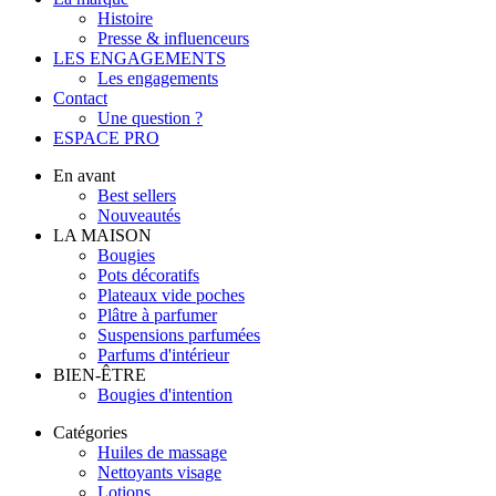
Histoire
Presse & influenceurs
LES ENGAGEMENTS
Les engagements
Contact
Une question ?
ESPACE PRO
En avant
Best sellers
Nouveautés
LA MAISON
Bougies
Pots décoratifs
Plateaux vide poches
Plâtre à parfumer
Suspensions parfumées
Parfums d'intérieur
BIEN-ÊTRE
Bougies d'intention
Catégories
Huiles de massage
Nettoyants visage
Lotions