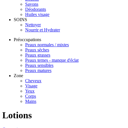
Savons
Déodorants
Huiles visage
SOINS
Nettoyer
Nourrir et Hydrater
Préoccupations
Peaux normales / mixtes
Peaux sèches
Peaux grasses
Peaux ternes - manque d'éclat
Peaux sensibles
Peaux matures
Zone
Cheveux
Visage
Yeux
Corps
Mains
Lotions