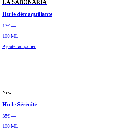
LA SABONARIÀ
Huile démaquillante
17
€
—
100 ML
Ajouter au panier
New
Huile Sérénité
35
€
—
100 ML