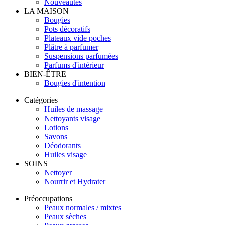
Nouveautés
LA MAISON
Bougies
Pots décoratifs
Plateaux vide poches
Plâtre à parfumer
Suspensions parfumées
Parfums d'intérieur
BIEN-ÊTRE
Bougies d'intention
Catégories
Huiles de massage
Nettoyants visage
Lotions
Savons
Déodorants
Huiles visage
SOINS
Nettoyer
Nourrir et Hydrater
Préoccupations
Peaux normales / mixtes
Peaux sèches